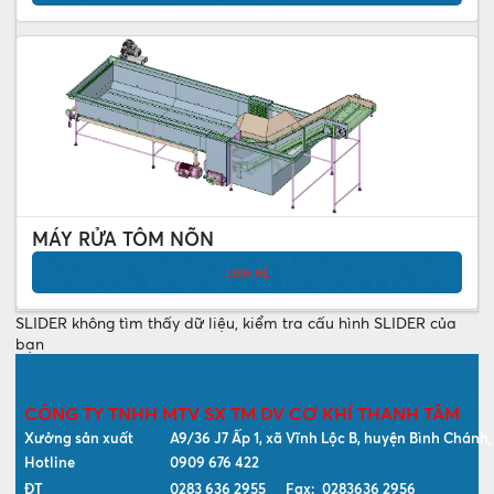
MÁY RỬA TÔM NÕN
LIÊN HỆ
SLIDER không tìm thấy dữ liệu, kiểm tra cấu hình SLIDER của
bạn
CÔNG TY TNHH MTV SX TM DV CƠ KHÍ THANH TÂM
Xưởng sản xuất
A9/36 J7 Ấp 1, xã Vĩnh Lộc B, huyện Bình Chánh
Hotline
0909 676 422
ĐT
0283 636 2955 Fax: 0283636 2956