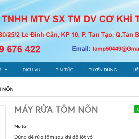
M
DỊCH VỤ
TIN TỨC
TUYỂN DỤNG
LI
M NÕN
MÁY RỬA TÔM NÕN
Mô tả
Dùng để rửa tôm sau khi đã lột vỏ